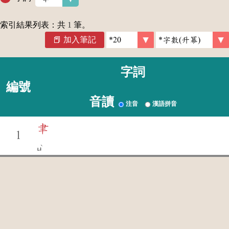
索引結果列表：共
1
筆。
加入筆記
字詞
編號
音讀
注音
漢語拼音
聿
1
ˋ
ㄩ