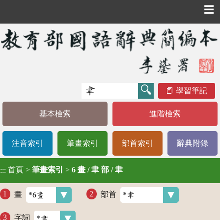
☰
學習筆記
基本檢索
進階檢索
注音索引
筆畫索引
部首索引
辭典附錄
首頁
>
筆畫索引
>
6 畫 / 聿 部 / 聿
:::
畫
部首
字詞