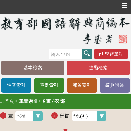
☰
學習筆記
基本檢索
進階檢索
注音索引
筆畫索引
部首索引
辭典附錄
首頁
>
筆畫索引
>
6 畫 / 衣 部
:::
畫
部首