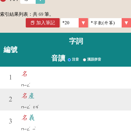
索引結果列表：共
69
筆。
加入筆記
字詞
編號
音讀
注音
漢語拼音
名
1
ˊ
ㄇㄧㄥ
名
產
2
ˊ
ˇ
ㄇㄧㄥ
ㄔㄢ
名
義
3
ˊ
ˋ
ㄇㄧㄥ
ㄧ