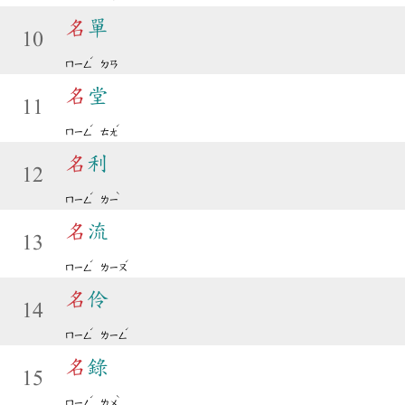
名
單
10
ˊ
ㄇㄧㄥ
ㄉㄢ
名
堂
11
ˊ
ˊ
ㄇㄧㄥ
ㄊㄤ
名
利
12
ˊ
ˋ
ㄇㄧㄥ
ㄌㄧ
名
流
13
ˊ
ˊ
ㄇㄧㄥ
ㄌㄧㄡ
名
伶
14
ˊ
ˊ
ㄇㄧㄥ
ㄌㄧㄥ
名
錄
15
ˊ
ˋ
ㄇㄧㄥ
ㄌㄨ