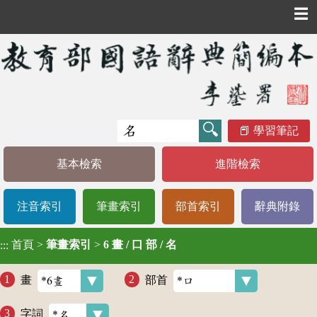
☰
學習筆記
基本檢索
進階檢索
注音索引
筆畫索引
部首索引
辭典附錄
首頁
>
筆畫索引
>
6 畫 / 口 部 / 名
:::
畫
部首
字詞