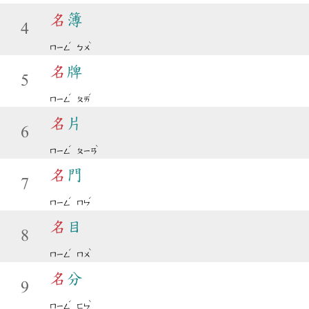
名
簿
4
ˊ
ˋ
ㄇㄧㄥ
ㄅㄨ
名
牌
5
ˊ
ˊ
ㄇㄧㄥ
ㄆㄞ
名
片
6
ˊ
ˋ
ㄇㄧㄥ
ㄆㄧㄢ
名
門
7
ˊ
ˊ
ㄇㄧㄥ
ㄇㄣ
名
目
8
ˊ
ˋ
ㄇㄧㄥ
ㄇㄨ
名
分
9
ˊ
ˋ
ㄇㄧㄥ
ㄈㄣ