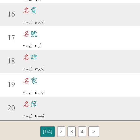
名
貴
16
ˊ
ˋ
ㄇㄧㄥ
ㄍㄨㄟ
名
號
17
ˊ
ˋ
ㄇㄧㄥ
ㄏㄠ
名
諱
18
ˊ
ˋ
ㄇㄧㄥ
ㄏㄨㄟ
名
家
19
ˊ
ㄇㄧㄥ
ㄐㄧㄚ
名
節
20
ˊ
ˊ
ㄇㄧㄥ
ㄐㄧㄝ
[1/4]
2
3
4
＞