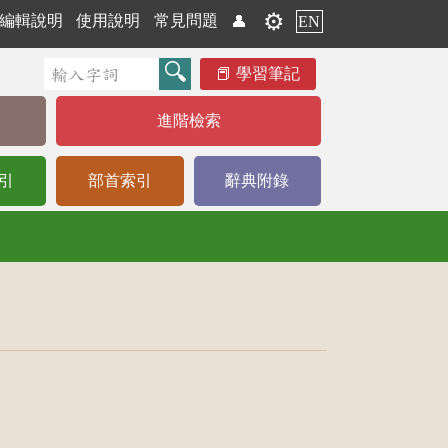
⚙️
編輯說明
使用說明
常見問題
👤
EN
學習筆記
進階檢索
引
部首索引
辭典附錄