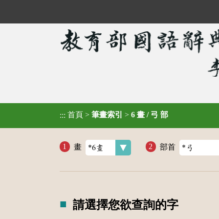
首頁
>
筆畫索引
>
6 畫 / 弓 部
:::
畫
部首
請選擇您欲查詢的字