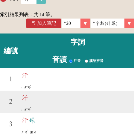
索引結果列表：共
14
筆。
加入筆記
字詞
編號
音讀
注音
漢語拼音
汗
1
ˊ
ㄏㄢ
汗
2
ˋ
ㄏㄢ
汗
珠
3
ˋ
ㄏㄢ
ㄓㄨ