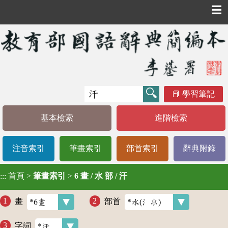
☰
學習筆記
基本檢索
進階檢索
注音索引
筆畫索引
部首索引
辭典附錄
首頁
>
筆畫索引
>
6 畫 / 水 部 / 汗
:::
畫
部首
字詞