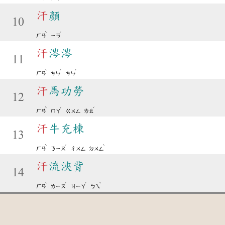
汗
顏
10
ˋ
ˊ
ㄏㄢ
ㄧㄢ
汗
涔涔
11
ˋ
ˊ
ˊ
ㄏㄢ
ㄘㄣ
ㄘㄣ
汗
馬功勞
12
ˋ
ˇ
ˊ
ㄏㄢ
ㄇㄚ
ㄍㄨㄥ
ㄌㄠ
汗
牛充棟
13
ˋ
ˊ
ˋ
ㄏㄢ
ㄋㄧㄡ
ㄔㄨㄥ
ㄉㄨㄥ
汗
流浹背
14
ˋ
ˊ
ˊ
ˋ
ㄏㄢ
ㄌㄧㄡ
ㄐㄧㄚ
ㄅㄟ