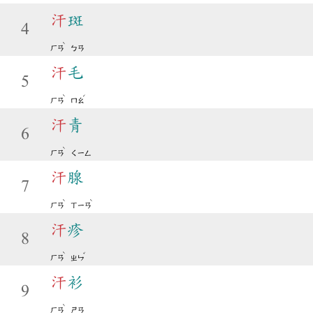
汗
斑
4
ˋ
ㄏㄢ
ㄅㄢ
汗
毛
5
ˋ
ˊ
ㄏㄢ
ㄇㄠ
汗
青
6
ˋ
ㄏㄢ
ㄑㄧㄥ
汗
腺
7
ˋ
ˋ
ㄏㄢ
ㄒㄧㄢ
汗
疹
8
ˋ
ˇ
ㄏㄢ
ㄓㄣ
汗
衫
9
ˋ
ㄏㄢ
ㄕㄢ