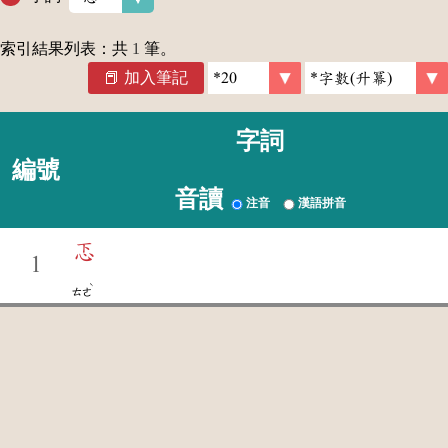
索引結果列表：共
1
筆。
加入筆記
字詞
編號
音讀
注音
漢語拼音
忑
1
ˋ
ㄊㄜ