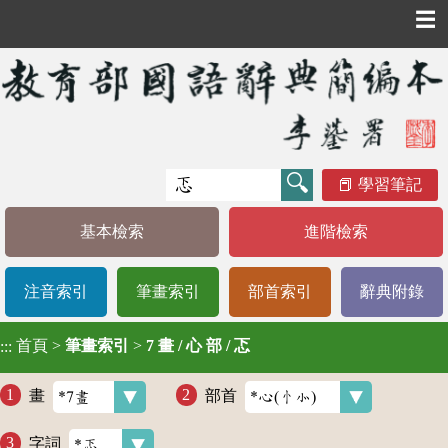
☰
學習筆記
基本檢索
進階檢索
注音索引
筆畫索引
部首索引
辭典附錄
首頁
>
筆畫索引
>
7 畫 / 心 部 / 忑
:::
畫
部首
字詞