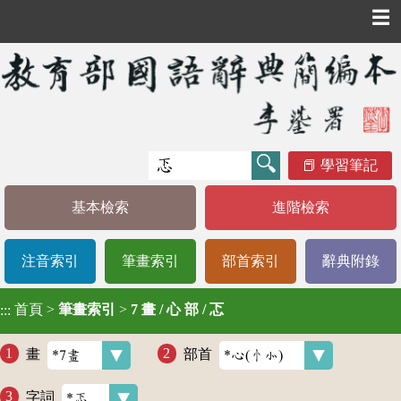
☰
學習筆記
基本檢索
進階檢索
注音索引
筆畫索引
部首索引
辭典附錄
首頁
>
筆畫索引
>
7 畫 / 心 部 / 忑
:::
畫
部首
字詞