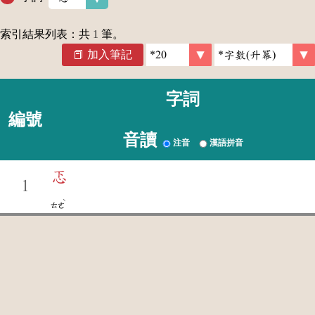
索引結果列表：共
1
筆。
加入筆記
字詞
編號
音讀
注音
漢語拼音
忑
1
ˋ
ㄊㄜ