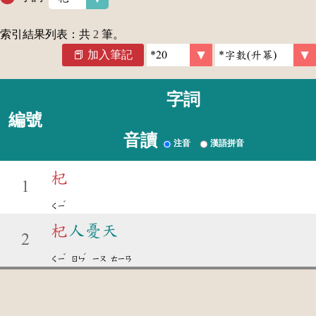
索引結果列表：共
2
筆。
加入筆記
字詞
編號
音讀
注音
漢語拼音
杞
1
ˇ
ㄑㄧ
杞
人憂天
2
ˇ
ˊ
ㄑㄧ
ㄖㄣ
ㄧㄡ
ㄊㄧㄢ