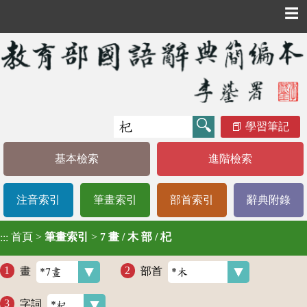
☰
學習筆記
基本檢索
進階檢索
注音索引
筆畫索引
部首索引
辭典附錄
首頁
>
筆畫索引
>
7 畫 / 木 部 / 杞
:::
畫
部首
字詞