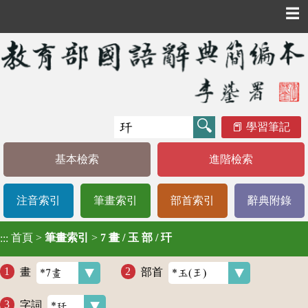
☰
學習筆記
基本檢索
進階檢索
注音索引
筆畫索引
部首索引
辭典附錄
首頁
>
筆畫索引
>
7 畫 / 玉 部 / 玕
:::
畫
部首
字詞