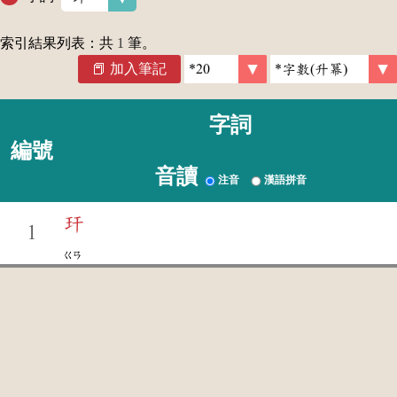
索引結果列表：共
1
筆。
加入筆記
字詞
編號
音讀
注音
漢語拼音
玕
1
ㄍㄢ