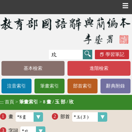
☰
學習筆記
基本檢索
進階檢索
注音索引
筆畫索引
部首索引
辭典附錄
首頁
>
筆畫索引
>
8 畫 / 玉 部 / 玫
:::
畫
部首
字詞