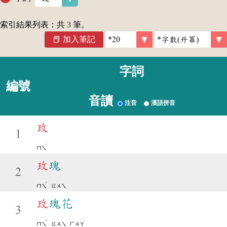
索引結果列表：共
3
筆。
加入筆記
字詞
編號
音讀
注音
漢語拼音
玫
1
ˊ
ㄇㄟ
玫
瑰
2
ˊ
ㄇㄟ
ㄍㄨㄟ
玫
瑰花
3
ˊ
ㄇㄟ
ㄍㄨㄟ
ㄏㄨㄚ