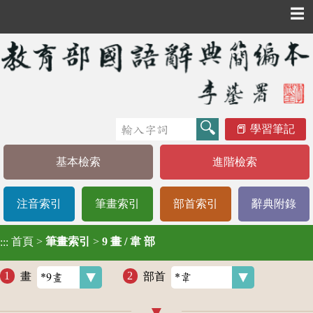
☰
學習筆記
基本檢索
進階檢索
注音索引
筆畫索引
部首索引
辭典附錄
首頁
>
筆畫索引
>
9 畫 / 韋 部
:::
畫
部首