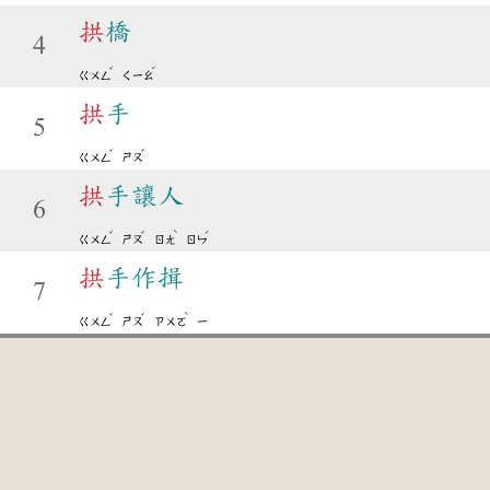
拱
橋
4
ˇ
ˊ
ㄍㄨㄥ
ㄑㄧㄠ
拱
手
5
ˇ
ˇ
ㄍㄨㄥ
ㄕㄡ
拱
手讓人
6
ˇ
ˇ
ˋ
ˊ
ㄍㄨㄥ
ㄕㄡ
ㄖㄤ
ㄖㄣ
拱
手作揖
7
ˇ
ˇ
ˋ
ㄍㄨㄥ
ㄕㄡ
ㄗㄨㄛ
ㄧ