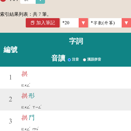
索引結果列表：共
7
筆。
加入筆記
字詞
編號
音讀
注音
漢語拼音
拱
1
ˇ
ㄍㄨㄥ
拱
形
2
ˇ
ˊ
ㄍㄨㄥ
ㄒㄧㄥ
拱
門
3
ˇ
ˊ
ㄍㄨㄥ
ㄇㄣ