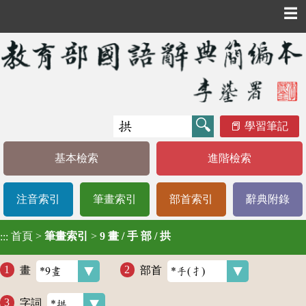
☰
學習筆記
基本檢索
進階檢索
注音索引
筆畫索引
部首索引
辭典附錄
首頁
>
筆畫索引
>
9 畫 / 手 部 / 拱
:::
畫
部首
字詞