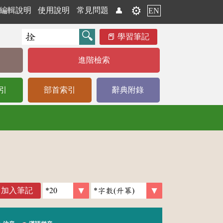
⚙️
編輯說明
使用說明
常見問題
👤
EN
學習筆記
進階檢索
引
部首索引
辭典附錄
加入筆記