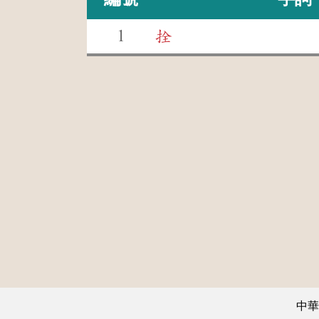
1
拴
中華