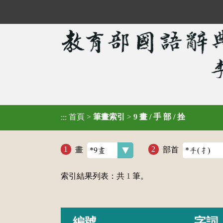
首頁
>
筆畫索引
>
9 畫 / 手 部 / 拴
:::
畫
部首
索引結果列表：共
1
筆。
編號
字詞