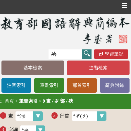
☰
學習筆記
基本檢索
進階檢索
注音索引
筆畫索引
部首索引
辭典附錄
首頁
>
筆畫索引
>
9 畫 / 歹 部 / 殃
:::
畫
部首
字詞