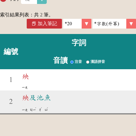
索引結果列表：共
2
筆。
加入筆記
字詞
編號
音讀
注音
漢語拼音
殃
1
ㄧㄤ
殃
及池魚
2
ˊ
ˊ
ˊ
ㄧㄤ
ㄐㄧ
ㄔ
ㄩ