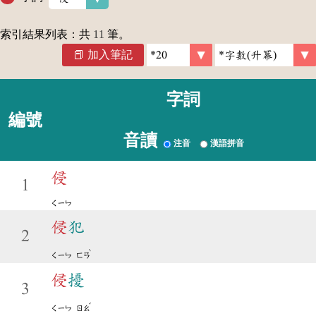
索引結果列表：共
11
筆。
加入筆記
字詞
編號
音讀
注音
漢語拼音
侵
1
ㄑㄧㄣ
侵
犯
2
ˋ
ㄑㄧㄣ
ㄈㄢ
侵
擾
3
ˇ
ㄑㄧㄣ
ㄖㄠ