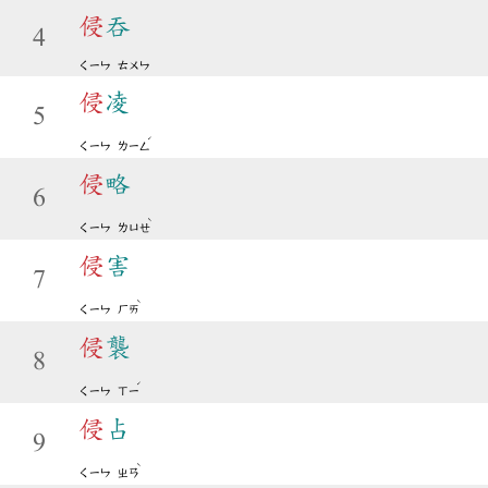
侵
吞
4
ㄑㄧㄣ
ㄊㄨㄣ
侵
凌
5
ˊ
ㄑㄧㄣ
ㄌㄧㄥ
侵
略
6
ˋ
ㄑㄧㄣ
ㄌㄩㄝ
侵
害
7
ˋ
ㄑㄧㄣ
ㄏㄞ
侵
襲
8
ˊ
ㄑㄧㄣ
ㄒㄧ
侵
占
9
ˋ
ㄑㄧㄣ
ㄓㄢ