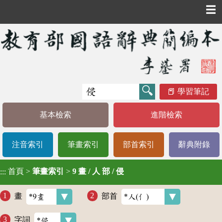
☰
學習筆記
基本檢索
進階檢索
注音索引
筆畫索引
部首索引
辭典附錄
首頁
>
筆畫索引
>
9 畫 / 人 部 / 侵
:::
畫
部首
字詞