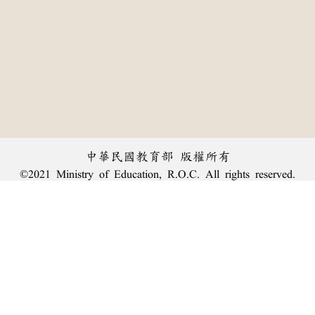
中華民國教育部 版權所有
©2021 Ministry of Education, R.O.C. All rights reserved.
︿
:::
個資法及隱私聲明
|
辭典公眾授權網
|
意見交流
|
網網相連
三峽總院區地址：新北市三峽區三樹路2號、
臺北院區地址：臺北市大安區和平東路一段179號、
回頂端