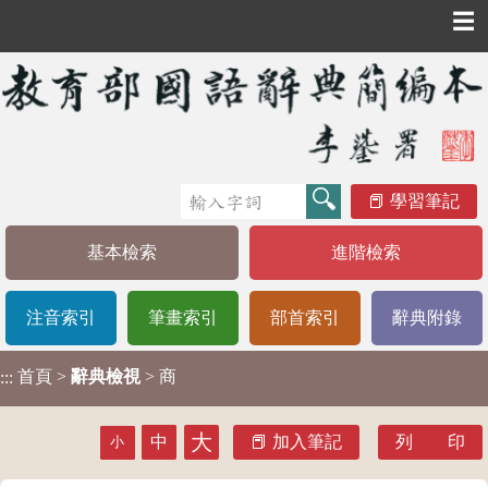
☰
學習筆記
基本檢索
進階檢索
注音索引
筆畫索引
部首索引
辭典附錄
首頁
>
辭典檢視
> 商
:::
大
中
加入筆記
列 印
小