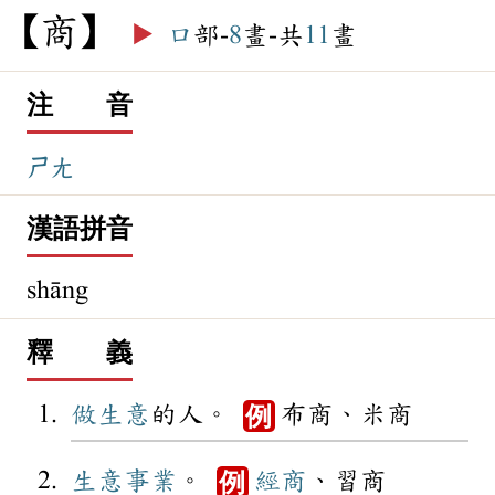
商
▶️
口
部-
8
畫-共
11
畫
注 音
ㄕㄤ
漢語拼音
shāng
釋 義
做生意
的人。
布商、米商
例
生意
事業
。
經商
、習商
例