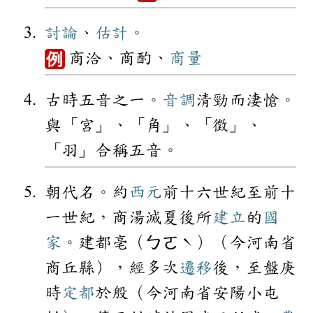
討論
、
估計
。
商洽、商酌、
商量
例
古時五音之一。
音調
清勁而淒愴。
與「宮」、「角」、「徵」、
「羽」合稱五音。
朝代名。約
西元
前十六世紀至前十
一世紀，商湯滅夏後所
建立
的
國
家
。建都亳（ㄅㄛˋ）（今河南省
商丘縣），經多次
遷移
後，至盤庚
時
定都
於殷（今河南省安陽小屯