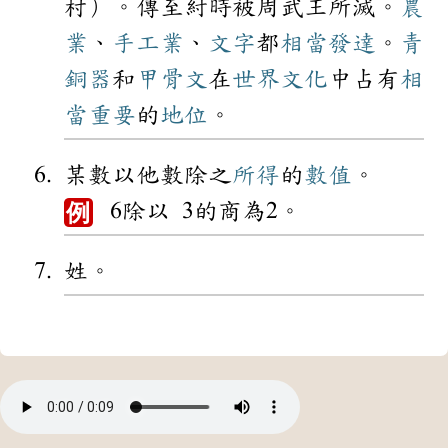
村）。傳至紂時被周武王所滅。
農
業
、
手工業
、
文字
都
相當
發達
。
青
銅器
和
甲骨文
在
世界
文化
中占有
相
當
重要
的
地位
。
某數以他數除之
所得
的
數值
。
6除以 3的商為2。
例
姓。