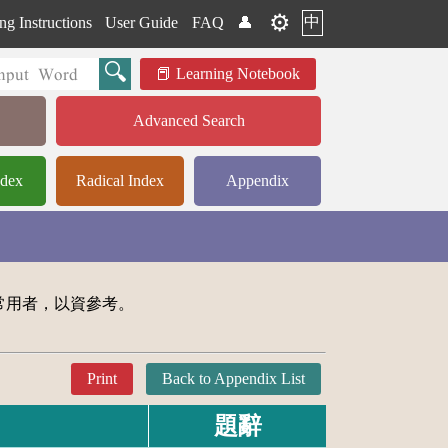
⚙️
中
ng Instructions
User Guide
FAQ
👤
Learning Notebook
Advanced Search
ndex
Radical Index
Appendix
常用者，以資參考。
Print
Back to Appendix List
題辭