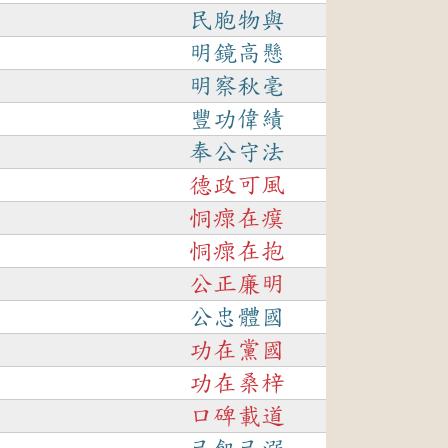
民胞物與
明鏡高懸
明察秋毫
豐功偉績
奉公守法
德政可風
恫瘝在瘼
恫瘝在抱
公正廉明
公忠體國
功在黨國
功在桑梓
口碑載道