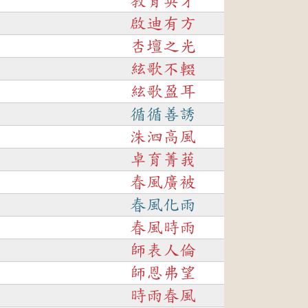
教育英才
啟迪有方
杏壇之光
絃歌不輟
絃歌盈耳
循循善誘
洙泗高風
卓育菁莪
春風廣被
春風化雨
春風時雨
師表人倫
師恩弗望
時雨春風