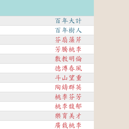
百年大計
百年樹人
芬扇藻芹
芳騰桃李
敷教明倫
德溥春風
斗山望重
陶鑄群英
桃李芬芳
桃李馥郁
樂育美才
廣栽桃李