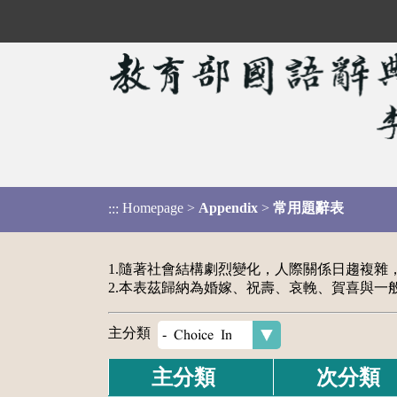
Homepage
>
Appendix
>
常用題辭表
:::
1.隨著社會結構劇烈變化，人際關係日趨複
2.本表茲歸納為婚嫁、祝壽、哀輓、賀喜與
主分類
主分類
次分類