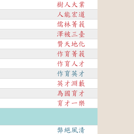
樹人大業
人能宏道
儒林菁莪
澤被三臺
贊天地化
作育菁莪
作育人才
作育英才
英才淵藪
為國育才
育才一樂
弊絕風清