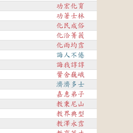
功宏化育
功著士林
化民成俗
化洽菁莪
化雨均霑
誨人不倦
誨我諄諄
黌舍巍峨
濟濟多士
嘉惠弟子
教秉尼山
教界典型
教澤永霑