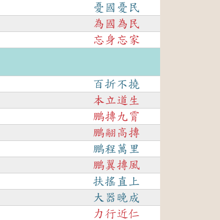
憂國憂民
為國為民
忘身忘家
百折不撓
本立道生
鵬摶九霄
鵬翮高摶
鵬程萬里
鵬翼摶風
扶搖直上
大器晚成
力行近仁