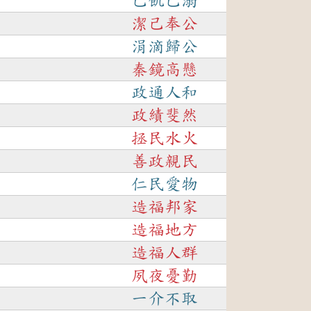
己飢己溺
潔己奉公
涓滴歸公
秦鏡高懸
政通人和
政績斐然
拯民水火
善政親民
仁民愛物
造福邦家
造福地方
造福人群
夙夜憂勤
一介不取