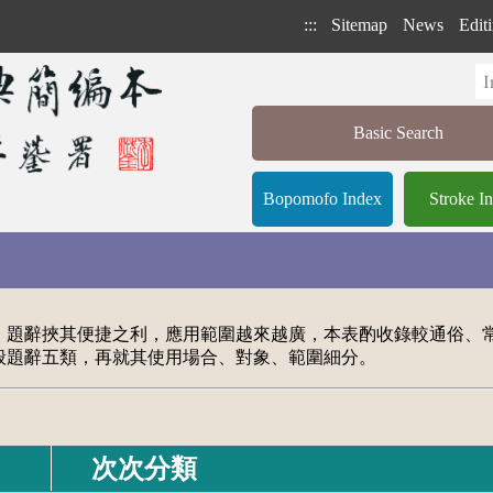
:::
Sitemap
News
Editi
Basic Search
Bopomofo Index
Stroke I
雜，題辭挾其便捷之利，應用範圍越來越廣，本表酌收錄較通俗、
一般題辭五類，再就其使用場合、對象、範圍細分。
次次分類