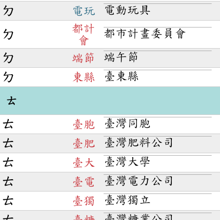
電動玩具
ㄉ
電玩
都計
都市計畫委員會
ㄉ
會
端午節
ㄉ
端節
臺東縣
ㄉ
東縣
ㄊ
臺灣同胞
ㄊ
臺胞
臺灣肥料公司
ㄊ
臺肥
臺灣大學
ㄊ
臺大
臺灣電力公司
ㄊ
臺電
臺灣獨立
ㄊ
臺獨
臺灣糖業公司