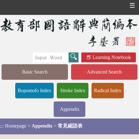
☰
Learning Notebook
Basic Search
Advanced Search
Bopomofo Index
Stroke Index
Radical Index
Appendix
Homepage
>
Appendix
>
常見縮語表
:::