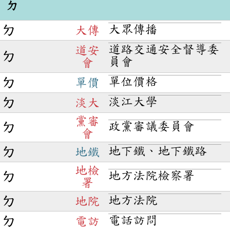
ㄉ
大眾傳播
ㄉ
大傳
道路交通安全督導委
道安
ㄉ
員會
會
單位價格
ㄉ
單價
淡江大學
ㄉ
淡大
黨審
政黨審議委員會
ㄉ
會
地下鐵、地下鐵路
ㄉ
地鐵
地檢
地方法院檢察署
ㄉ
署
地方法院
ㄉ
地院
電話訪問
ㄉ
電訪