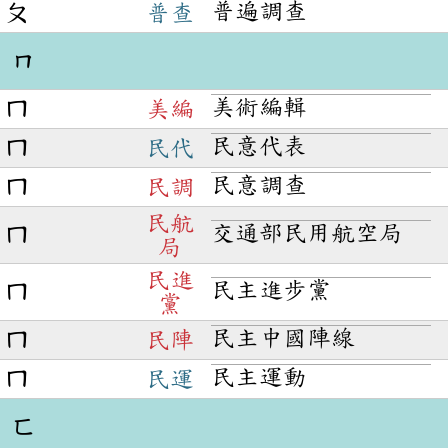
普遍調查
ㄆ
普查
ㄇ
美術編輯
ㄇ
美編
民意代表
ㄇ
民代
民意調查
ㄇ
民調
民航
交通部民用航空局
ㄇ
局
民進
民主進步黨
ㄇ
黨
民主中國陣線
ㄇ
民陣
民主運動
ㄇ
民運
ㄈ