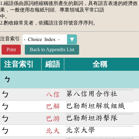
1.縮語係由原詞經縮稱後所產生的新詞，具有語言表達的經濟效
果，一般使用在報紙刊頭、專業領域及平常口語
中。
2.酌收錄常見者，依國語注音符號音序序列。
注音索引
Print
Back to Appendix List
注音索引
全稱
縮語
ㄅ
第八信用合作社
ㄅ
八信
巴勒斯坦解放組織
ㄅ
巴解
巴勒斯坦游擊隊
ㄅ
巴游
北京大學
ㄅ
北大