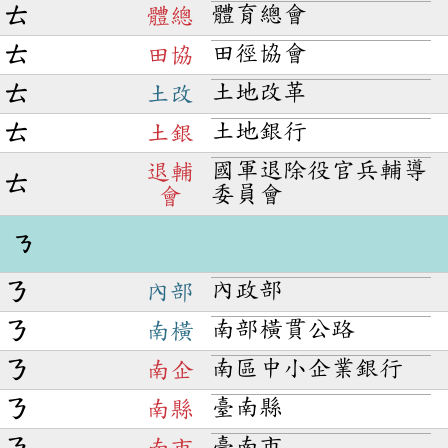
體育總會
ㄊ
體總
田徑協會
ㄊ
田協
土地改革
ㄊ
土改
土地銀行
ㄊ
土銀
國軍退除役官兵輔導
退輔
ㄊ
委員會
會
ㄋ
內政部
ㄋ
內部
南部橫貫公路
ㄋ
南橫
南區中小企業銀行
ㄋ
南企
臺南縣
ㄋ
南縣
臺南市