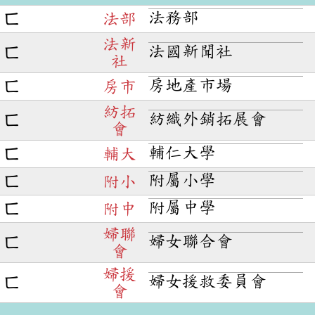
法務部
ㄈ
法部
法新
法國新聞社
ㄈ
社
房地產市場
ㄈ
房市
紡拓
紡織外銷拓展會
ㄈ
會
輔仁大學
ㄈ
輔大
附屬小學
ㄈ
附小
附屬中學
ㄈ
附中
婦聯
婦女聯合會
ㄈ
會
婦援
婦女援救委員會
ㄈ
會