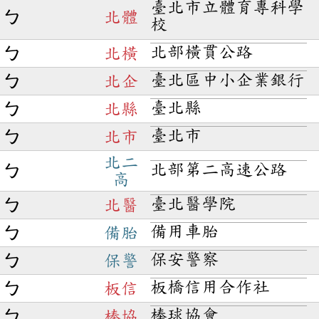
臺北市立體育專科學
ㄅ
北體
校
北部橫貫公路
ㄅ
北橫
臺北區中小企業銀行
ㄅ
北企
臺北縣
ㄅ
北縣
臺北市
ㄅ
北市
北二
北部第二高速公路
ㄅ
高
臺北醫學院
ㄅ
北醫
備用車胎
ㄅ
備胎
保安警察
ㄅ
保警
板橋信用合作社
ㄅ
板信
棒球協會
ㄅ
棒協