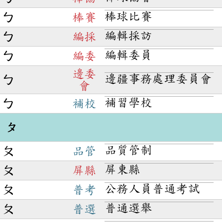
棒球比賽
ㄅ
棒賽
編輯採訪
ㄅ
編採
編輯委員
ㄅ
編委
邊委
邊疆事務處理委員會
ㄅ
會
補習學校
ㄅ
補校
ㄆ
品質管制
ㄆ
品管
屏東縣
ㄆ
屏縣
公務人員普通考試
ㄆ
普考
普通選舉
ㄆ
普選