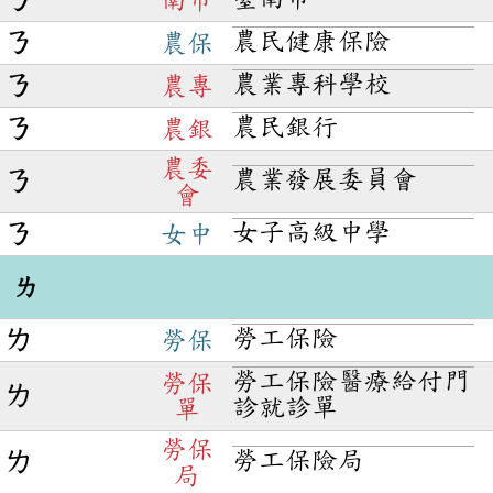
ㄋ
南市
農民健康保險
ㄋ
農保
農業專科學校
ㄋ
農專
農民銀行
ㄋ
農銀
農委
農業發展委員會
ㄋ
會
女子高級中學
ㄋ
女中
ㄌ
勞工保險
ㄌ
勞保
勞工保險醫療給付門
勞保
ㄌ
診就診單
單
勞保
勞工保險局
ㄌ
局