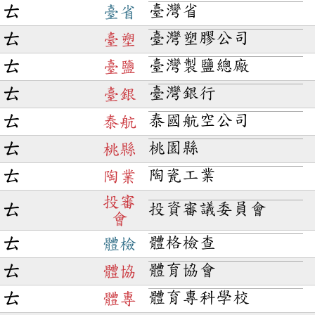
臺灣省
ㄊ
臺省
臺灣塑膠公司
ㄊ
臺塑
臺灣製鹽總廠
ㄊ
臺鹽
臺灣銀行
ㄊ
臺銀
泰國航空公司
ㄊ
泰航
桃園縣
ㄊ
桃縣
陶瓷工業
ㄊ
陶業
投審
投資審議委員會
ㄊ
會
體格檢查
ㄊ
體檢
體育協會
ㄊ
體協
體育專科學校
ㄊ
體專