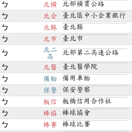
北部橫貫公路
ㄅ
北橫
臺北區中小企業銀行
ㄅ
北企
臺北縣
ㄅ
北縣
臺北市
ㄅ
北市
北二
北部第二高速公路
ㄅ
高
臺北醫學院
ㄅ
北醫
備用車胎
ㄅ
備胎
保安警察
ㄅ
保警
板橋信用合作社
ㄅ
板信
棒球協會
ㄅ
棒協
棒球比賽
ㄅ
棒賽