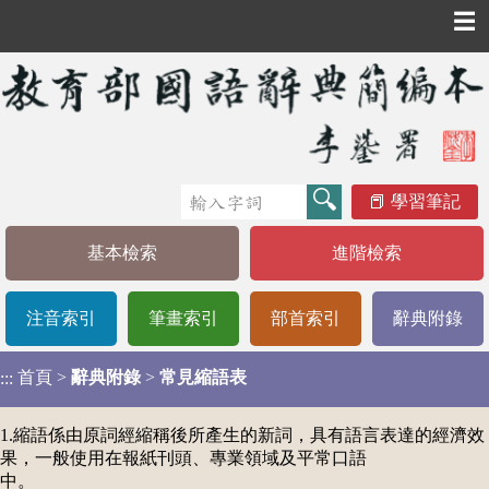
☰
學習筆記
基本檢索
進階檢索
注音索引
筆畫索引
部首索引
辭典附錄
首頁
>
辭典附錄
>
常見縮語表
:::
1.縮語係由原詞經縮稱後所產生的新詞，具有語言表達的經濟效
果，一般使用在報紙刊頭、專業領域及平常口語
中。