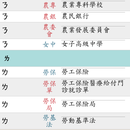
農業專科學校
ㄋ
農專
農民銀行
ㄋ
農銀
農委
農業發展委員會
ㄋ
會
女子高級中學
ㄋ
女中
ㄌ
勞工保險
ㄌ
勞保
勞工保險醫療給付門
勞保
ㄌ
診就診單
單
勞保
勞工保險局
ㄌ
局
勞基
勞動基準法
ㄌ
法