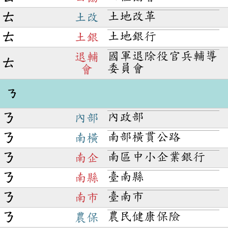
土地改革
ㄊ
土改
土地銀行
ㄊ
土銀
國軍退除役官兵輔導
退輔
ㄊ
委員會
會
ㄋ
內政部
ㄋ
內部
南部橫貫公路
ㄋ
南橫
南區中小企業銀行
ㄋ
南企
臺南縣
ㄋ
南縣
臺南市
ㄋ
南市
農民健康保險
ㄋ
農保