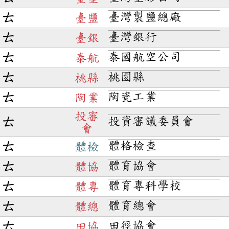
臺灣製鹽總廠
ㄊ
臺鹽
臺灣銀行
ㄊ
臺銀
泰國航空公司
ㄊ
泰航
桃園縣
ㄊ
桃縣
陶瓷工業
ㄊ
陶業
投審
投資審議委員會
ㄊ
會
體格檢查
ㄊ
體檢
體育協會
ㄊ
體協
體育專科學校
ㄊ
體專
體育總會
ㄊ
體總
田徑協會
ㄊ
田協