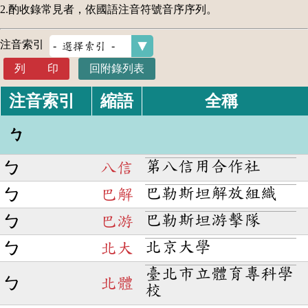
2.酌收錄常見者，依國語注音符號音序序列。
注音索引
列 印
回附錄列表
注音索引
全稱
縮語
ㄅ
第八信用合作社
ㄅ
八信
巴勒斯坦解放組織
ㄅ
巴解
巴勒斯坦游擊隊
ㄅ
巴游
北京大學
ㄅ
北大
臺北市立體育專科學
ㄅ
北體
校