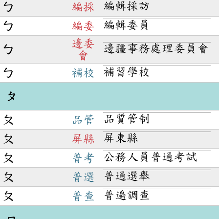
編輯採訪
ㄅ
編採
編輯委員
ㄅ
編委
邊委
邊疆事務處理委員會
ㄅ
會
補習學校
ㄅ
補校
ㄆ
品質管制
ㄆ
品管
屏東縣
ㄆ
屏縣
公務人員普通考試
ㄆ
普考
普通選舉
ㄆ
普選
普遍調查
ㄆ
普查