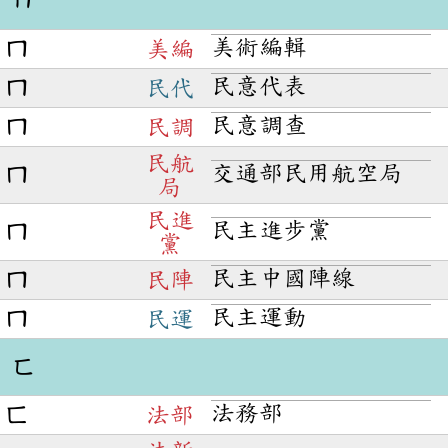
ㄇ
美術編輯
ㄇ
美編
民意代表
ㄇ
民代
民意調查
ㄇ
民調
民航
交通部民用航空局
ㄇ
局
民進
民主進步黨
ㄇ
黨
民主中國陣線
ㄇ
民陣
民主運動
ㄇ
民運
ㄈ
法務部
ㄈ
法部