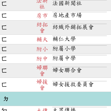
法新
法國新聞社
ㄈ
社
房地產市場
ㄈ
房市
紡拓
紡織外銷拓展會
ㄈ
會
輔仁大學
ㄈ
輔大
附屬小學
ㄈ
附小
附屬中學
ㄈ
附中
婦聯
婦女聯合會
ㄈ
會
婦援
婦女援救委員會
ㄈ
會
ㄉ
大眾傳播
ㄉ
大傳