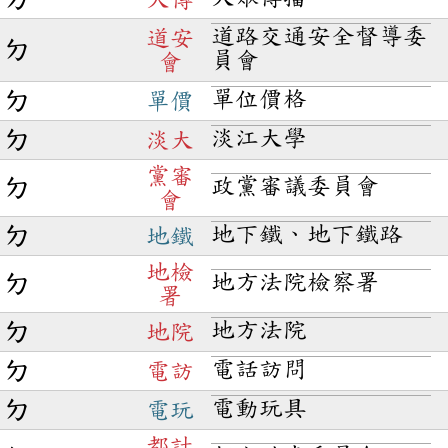
道路交通安全督導委
道安
ㄉ
員會
會
單位價格
ㄉ
單價
淡江大學
ㄉ
淡大
黨審
政黨審議委員會
ㄉ
會
地下鐵、地下鐵路
ㄉ
地鐵
地檢
地方法院檢察署
ㄉ
署
地方法院
ㄉ
地院
電話訪問
ㄉ
電訪
電動玩具
ㄉ
電玩
都計