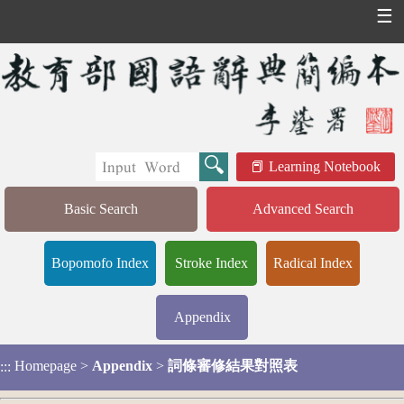
☰
Learning Notebook
Basic Search
Advanced Search
Bopomofo Index
Stroke Index
Radical Index
Appendix
Homepage
>
Appendix
>
詞條審修結果對照表
:::