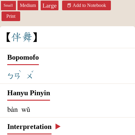
Large
Medium
Add to Notebook
Small
Print
伴
舞
Bopomofo
ˋ
ˇ
ㄅㄢ
ㄨ
Hanyu Pinyin
bàn wǔ
Interpretation
▶️