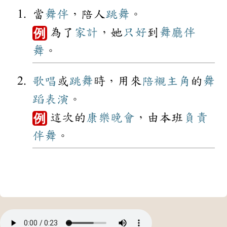
當
舞伴
，陪人
跳舞
。
為了
家計
，她
只好
到
舞廳
伴
例
舞
。
歌唱
或
跳舞
時，用來
陪襯
主角
的
舞
蹈
表演
。
這次的
康樂
晚會
，由本班
負責
例
伴舞
。