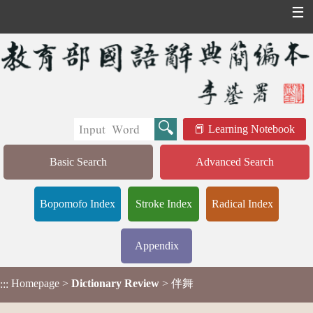
☰
Learning Notebook
Basic Search
Advanced Search
Bopomofo Index
Stroke Index
Radical Index
Appendix
Homepage
>
Dictionary Review
> 伴舞
:::