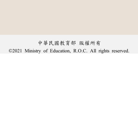
中華民國教育部 版權所有
©2021 Ministry of Education, R.O.C. All rights reserved.
︿
:::
個資法及隱私聲明
|
辭典公眾授權網
|
意見交流
|
網網相連
三峽總院區地址：新北市三峽區三樹路2號、
臺北院區地址：臺北市大安區和平東路一段179號、
回頂端
臺中院區地址：臺中市豐原區師範街67號
電話總機：
(02)7740-7890
、
傳真：(02)7740-7064、
TANet VoIP：9009-7890
線上人數: 1911