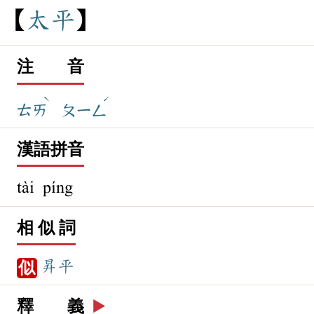
太
平
注 音
ˋ
ˊ
ㄊㄞ
ㄆㄧㄥ
漢語拼音
tài píng
相 似 詞
昇平
似
釋 義
▶️