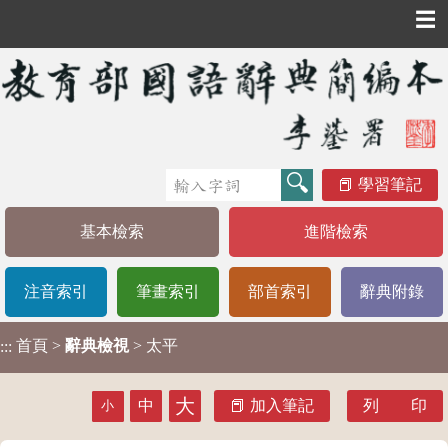
☰
學習筆記
基本檢索
進階檢索
注音索引
筆畫索引
部首索引
辭典附錄
首頁
>
辭典檢視
> 太平
:::
大
中
加入筆記
列 印
小