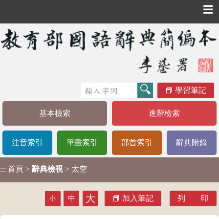
☰
學習筆記
基本檢索
進階檢索
注音索引
筆畫索引
部首索引
辭典附錄
首頁
>
辭典檢視
> 太空
:::
大
中
加入筆記
列 印
小