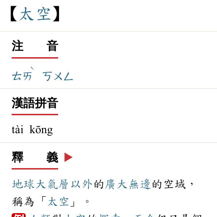
太
空
注 音
ˋ
ㄊㄞ
ㄎㄨㄥ
漢語拼音
tài kōng
釋 義
▶️
地球
大氣層
以外
的
廣大
無邊
的空域，
稱為「
太空
」。