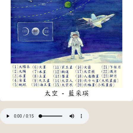
太空 - 藍采瑛