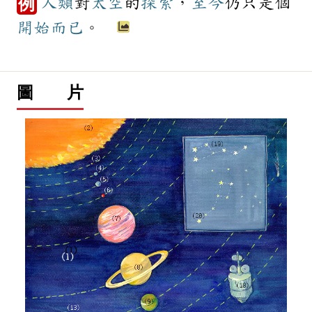
人類
對
太空
的
探索
，
至今
仍只是個
例
開始
而已
。
圖 片