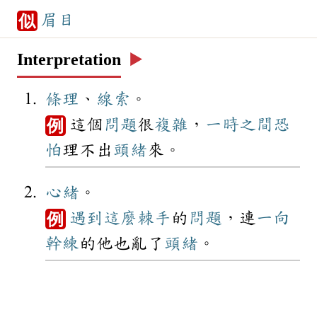
眉目
似
Interpretation
▶️
條理
、
線索
。
這個
問題
很
複雜
，
一時之間
恐
例
怕
理不出
頭緒
來。
心緒
。
遇到
這麼
棘手
的
問題
，連
一向
例
幹練
的他也亂了
頭緒
。