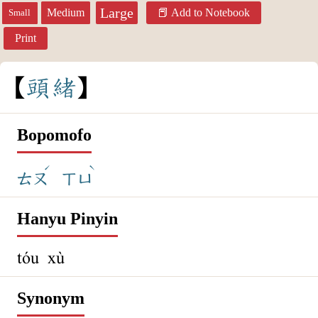
Large
Medium
Add to Notebook
Small
Print
頭
緒
Bopomofo
ˊ
ˋ
ㄊㄡ
ㄒㄩ
Hanyu Pinyin
tóu xù
Synonym