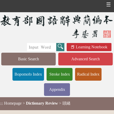
☰
Learning Notebook
Basic Search
Advanced Search
Bopomofo Index
Stroke Index
Radical Index
Appendix
Homepage
>
Dictionary Review
> 頭緒
:::