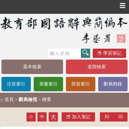
☰
學習筆記
基本檢索
進階檢索
注音索引
筆畫索引
部首索引
辭典附錄
首頁
>
辭典檢視
> 檀香
:::
大
中
加入筆記
列 印
小