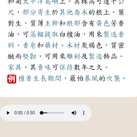
和南
太平洋
島嶼
上。其株高可達十
公
尺
，
部分
寄生
於
其他
喬木
的根上。葉
對生，質薄
主幹
和
根部
含有
黃色
芳香
油，可
蒸餾
提取
白檀油，用來
製造
香
料
、
香皂
和
藥材
。
木材
灰褐色，質密
緻而
堅韌
，可用來
雕刻
及
製造
飾品、
家具
，其
香味
可
保持
數年之久。
檀香
生長
期間
，最怕
暴風
的
吹襲
。
例