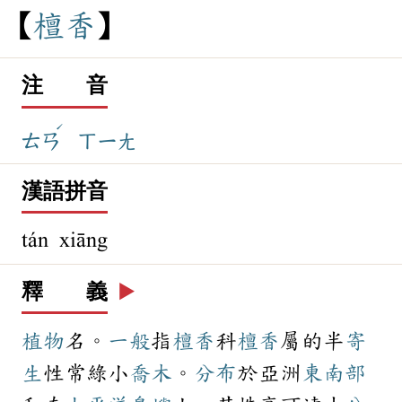
檀
香
注 音
ˊ
ㄊㄢ
ㄒㄧㄤ
漢語拼音
tán xiāng
釋 義
▶️
植物
名。
一般
指
檀香
科
檀香
屬的半
寄
生
性常綠小
喬木
。
分布
於亞洲
東南部