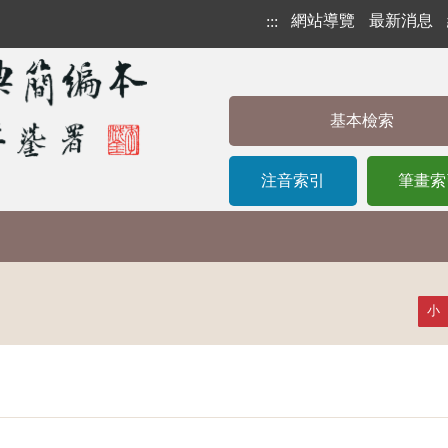
網站導覽
最新消息
:::
基本檢索
注音索引
筆畫索
小