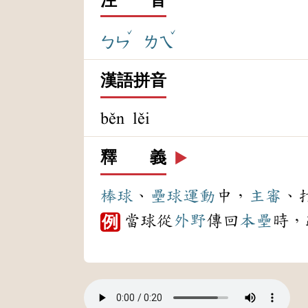
ˇ
ˇ
ㄅㄣ
ㄌㄟ
漢語拼音
běn lěi
釋 義
▶️
棒球
、
壘球
運動
中，
主審
、
當球從
外野
傳回
本壘
時，
例