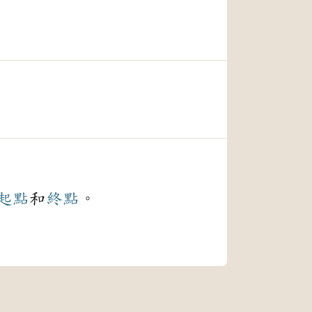
起點
和
終點
。