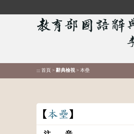
首頁
>
辭典檢視
> 本壘
:::
本
壘
注 音