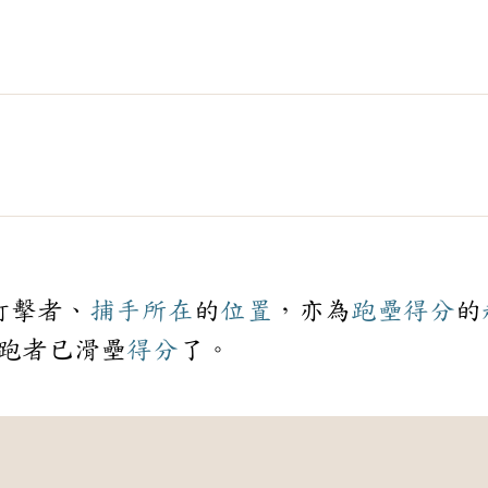
打擊者、
捕手
所在
的
位置
，亦為
跑壘
得分
的
跑者已滑壘
得分
了。