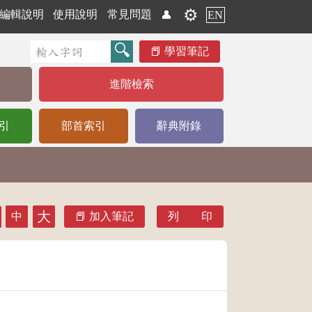
⚙️
編輯說明
使用說明
常見問題
👤
EN
學習筆記
進階檢索
引
部首索引
辭典附錄
大
中
加入筆記
列 印