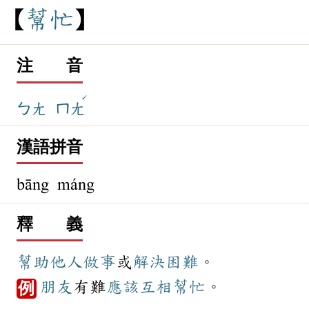
幫
忙
注 音
ˊ
ㄅㄤ
ㄇㄤ
漢語拼音
bāng máng
釋 義
幫助
他人
做事
或
解決
困難
。
朋友
有難
應該
互相
幫忙
。
例