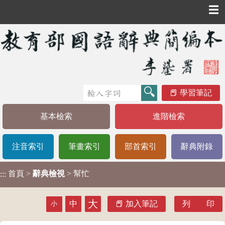
☰
學習筆記
基本檢索
進階檢索
注音索引
筆畫索引
部首索引
辭典附錄
首頁
>
辭典檢視
> 幫忙
:::
大
中
加入筆記
列 印
小