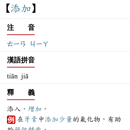
添
加
注 音
ㄊㄧㄢ
ㄐㄧㄚ
漢語拼音
tiān jiā
釋 義
添入、
增加
。
在
牙膏
中
添加
少量
的氟化物，有助
例
於
預防
齲齒
。