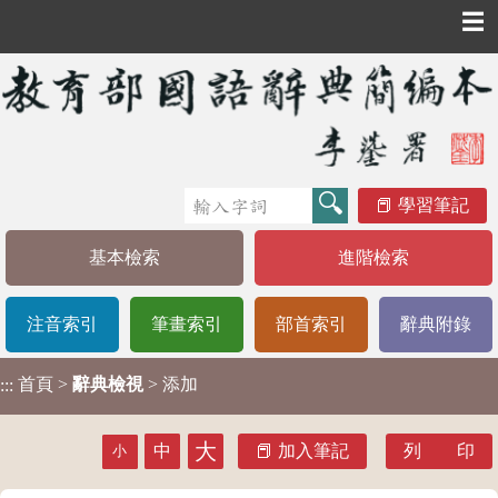
☰
學習筆記
基本檢索
進階檢索
注音索引
筆畫索引
部首索引
辭典附錄
首頁
>
辭典檢視
> 添加
:::
大
中
加入筆記
列 印
小