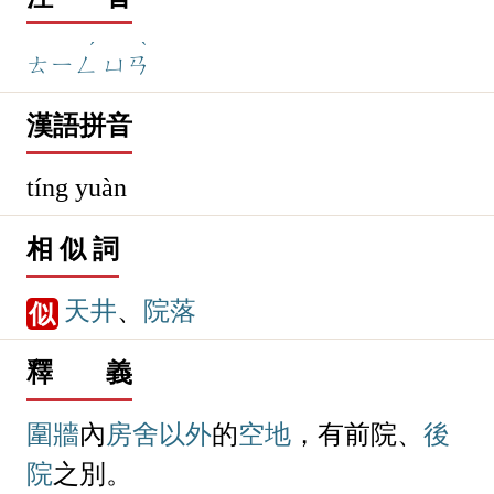
庭
院
注 音
ˊ
ˋ
ㄊㄧㄥ
ㄩㄢ
漢語拼音
tíng yuàn
相 似 詞
天井
、
院落
似