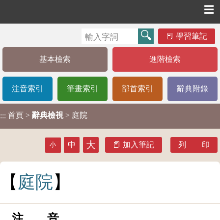
☰
學習筆記
基本檢索
進階檢索
注音索引
筆畫索引
部首索引
辭典附錄
首頁
>
辭典檢視
> 庭院
:::
大
中
加入筆記
列 印
小