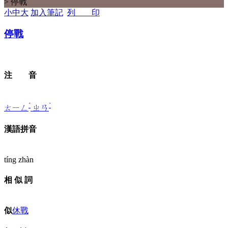
> 停戰
小
中
大
加入筆記
列 印
停
戰
注 音
ˊ
ˋ
ㄊㄧㄥ
ㄓㄢ
漢語拼音
tíng zhàn
相 似 詞
似
休戰