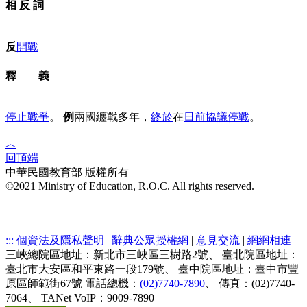
相 反 詞
反
開戰
釋 義
停止
戰爭
。
例
兩國纏戰多年，
終於
在
日前
協議
停戰
。
︿
回頂端
中華民國教育部 版權所有
©2021 Ministry of Education, R.O.C. All rights reserved.
:::
個資法及隱私聲明
|
辭典公眾授權網
|
意見交流
|
網網相連
三峽總院區地址：新北市三峽區三樹路2號、
臺北院區地址：
臺北市大安區和平東路一段179號、
臺中院區地址：臺中市豐
原區師範街67號
電話總機：
(02)7740-7890
、
傳真：(02)7740-
7064、
TANet VoIP：9009-7890