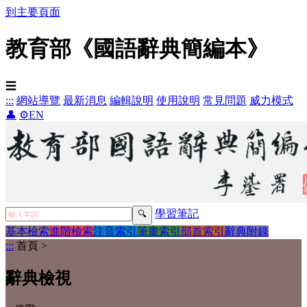
到主要頁面
教育部《國語辭典簡編本》
☰
:::
網站導覽
最新消息
編輯說明
使用說明
常見問題
威力模式
👤
⚙️
EN
學習筆記
基本檢索
進階檢索
注音索引
筆畫索引
部首索引
辭典附錄
:::
首頁
>
辭典檢視