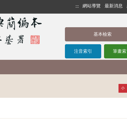
網站導覽
最新消息
:::
基本檢索
注音索引
筆畫索
小