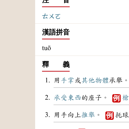
ㄊㄨㄛ
漢語拼音
tuō
釋 義
用
手掌
或
其他
物體
承舉
承受
東西
的座子。
槍
例
用手向上
推舉
。
托球
例