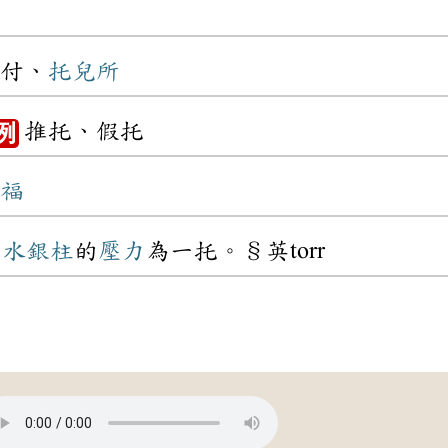
付、
托兒所
推托、假托
例
福
米
水銀柱
的
壓力
為一托。§英torr