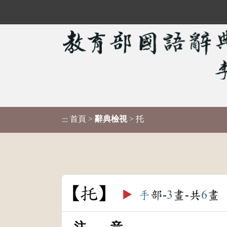
首頁
>
辭典檢視
> 托
:::
托
▶️
手
部-
3
畫-共
6
畫
注 音