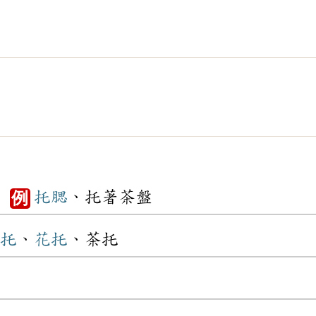
。
托腮
、托著茶盤
例
托
、
花托
、茶托