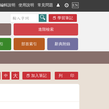
⚙️
編輯說明
使用說明
常見問題
👤
EN
學習筆記
進階檢索
引
部首索引
辭典附錄
大
中
加入筆記
列 印