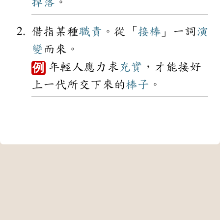
掉落
。
借指某種
職責
。從「
接棒
」一詞
演
變
而來。
年輕人應力求
充實
，才能接好
例
上一代所交下來的
棒子
。