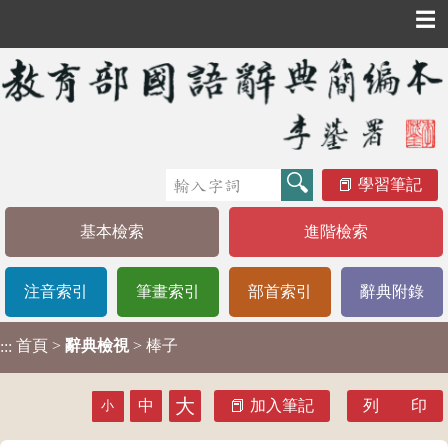
☰
學習筆記
基本檢索
進階檢索
注音索引
筆畫索引
部首索引
辭典附錄
首頁
>
辭典檢視
> 棒子
:::
大
中
加入筆記
列 印
小