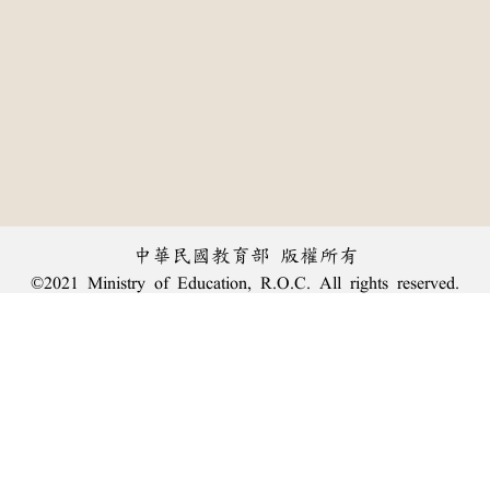
中華民國教育部 版權所有
©2021 Ministry of Education, R.O.C. All rights reserved.
︿
:::
個資法及隱私聲明
|
辭典公眾授權網
|
意見交流
|
網網相連
三峽總院區地址：新北市三峽區三樹路2號、
臺北院區地址：臺北市大安區和平東路一段179號、
回頂端