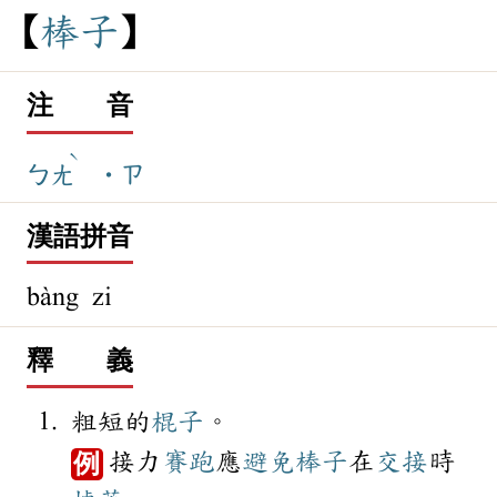
棒
子
注 音
ˋ
ㄅㄤ
˙ㄗ
漢語拼音
bàng zi
釋 義
粗短的
棍子
。
接力
賽跑
應
避免
棒子
在
交接
時
例