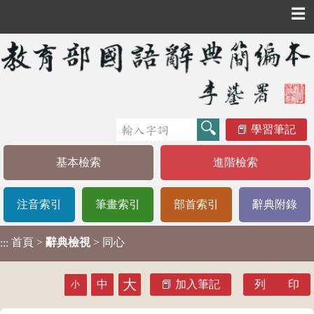
☰
學習筆記
基本檢索
進階檢索
注音索引
筆畫索引
部首索引
辭典附錄
首頁
>
辭典檢視
> 同心
:::
大
中
加入筆記
列 印
小