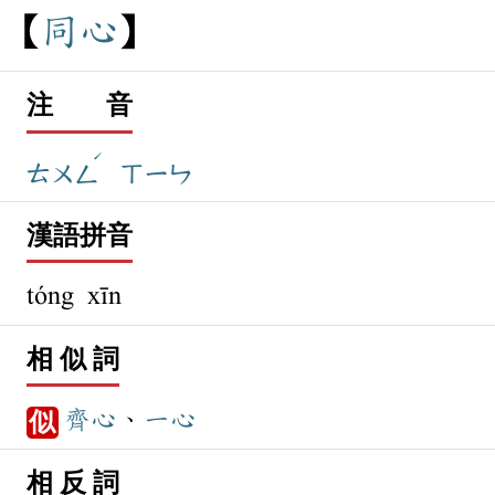
同
心
注 音
ˊ
ㄊㄨㄥ
ㄒㄧㄣ
漢語拼音
tóng xīn
相 似 詞
齊心
、
一心
似
相 反 詞