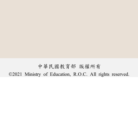
中華民國教育部 版權所有
©2021 Ministry of Education, R.O.C. All rights reserved.
︿
:::
個資法及隱私聲明
|
辭典公眾授權網
|
意見交流
|
網網相連
三峽總院區地址：新北市三峽區三樹路2號、
臺北院區地址：臺北市大安區和平東路一段179號、
回頂端
臺中院區地址：臺中市豐原區師範街67號