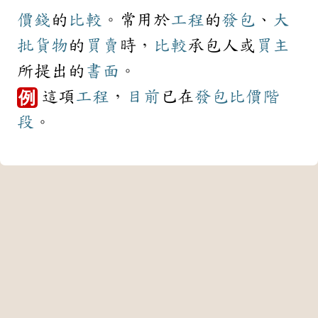
價錢
的
比較
。常用於
工程
的
發包
、
大
批
貨物
的
買賣
時，
比較
承包人或
買主
所提出的
書面
。
這項
工程
，
目前
已在
發包
比價
階
例
段
。