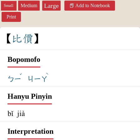
Large
Medium
Add to Notebook
Small
Print
比
價
Bopomofo
ˇ
ˋ
ㄅㄧ
ㄐㄧㄚ
Hanyu Pinyin
bǐ jià
Interpretation