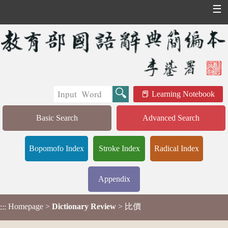
☰
Learning Notebook
Basic Search
Advanced Search
Bopomofo Index
Stroke Index
Radical Index
Appendix
Homepage
>
Dictionary Review
> 比價
:::