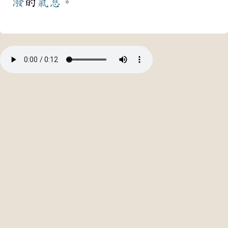
潑
的
氣息
。