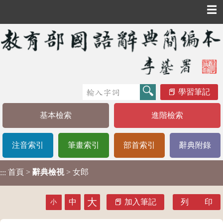
☰
學習筆記
基本檢索
進階檢索
注音索引
筆畫索引
部首索引
辭典附錄
首頁
>
辭典檢視
> 女郎
:::
大
中
加入筆記
列 印
小