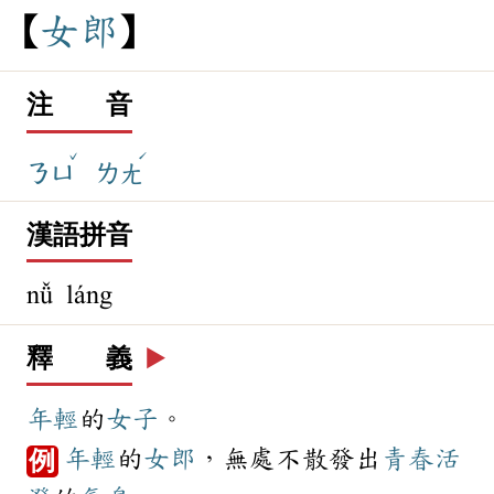
女
郎
注 音
ˇ
ˊ
ㄋㄩ
ㄌㄤ
漢語拼音
nǚ láng
釋 義
▶️
年輕
的
女子
。
年輕
的
女郎
，無處不散發出
青春
活
例