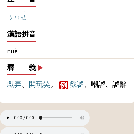
ˋ
ㄋㄩㄝ
漢語拼音
nüè
釋 義
▶️
戲弄
、
開玩笑
。
戲謔
、嘲謔、謔辭
例