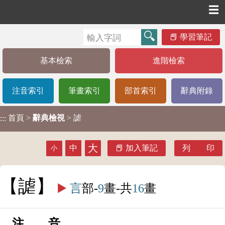
☰
學習筆記
基本檢索
進階檢索
注音索引
筆畫索引
部首索引
辭典附錄
首頁
>
辭典檢視
> 謔
:::
大
中
加入筆記
列 印
小
謔
▶️
言
部-
9
畫-共
16
畫
注 音