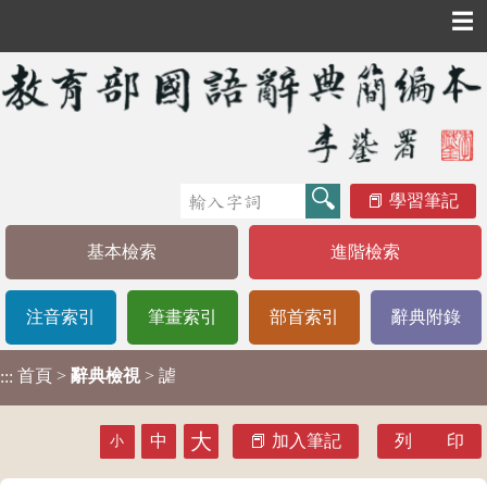
☰
學習筆記
基本檢索
進階檢索
注音索引
筆畫索引
部首索引
辭典附錄
首頁
>
辭典檢視
> 謔
:::
大
中
加入筆記
列 印
小