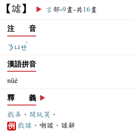
謔
▶️
言
部-
9
畫-共
16
畫
注 音
ˋ
ㄋㄩㄝ
漢語拼音
nüè
釋 義
▶️
戲弄
、
開玩笑
。
戲謔
、嘲謔、謔辭
例