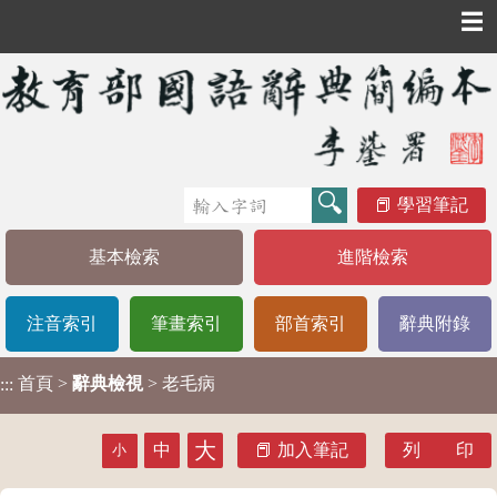
☰
學習筆記
基本檢索
進階檢索
注音索引
筆畫索引
部首索引
辭典附錄
首頁
>
辭典檢視
> 老毛病
:::
大
中
加入筆記
列 印
小