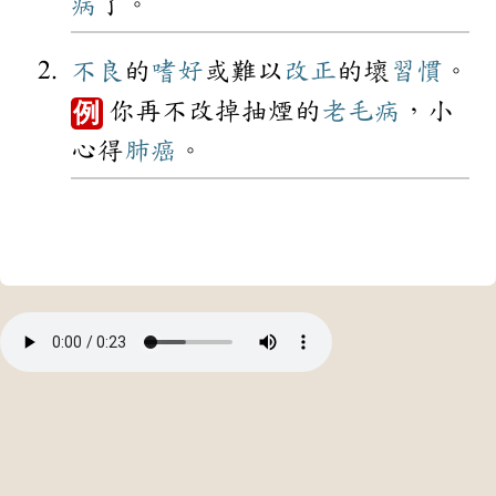
病
了。
不良
的
嗜好
或難以
改正
的壞
習慣
。
你再不改掉抽煙的
老毛病
，小
例
心得
肺癌
。