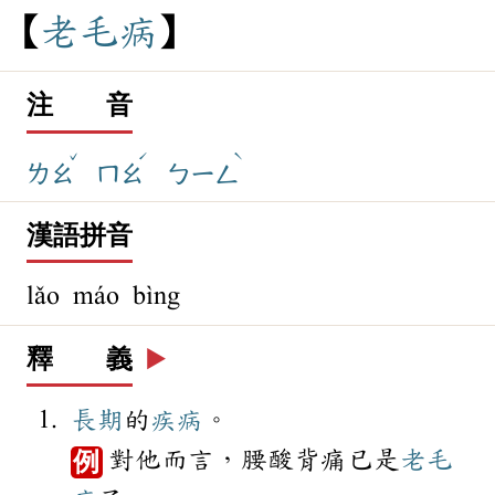
老
毛
病
注 音
ˇ
ˊ
ˋ
ㄌㄠ
ㄇㄠ
ㄅㄧㄥ
漢語拼音
lǎo máo bìng
釋 義
▶️
長期
的
疾病
。
對他而言，腰酸背痛已是
老毛
例