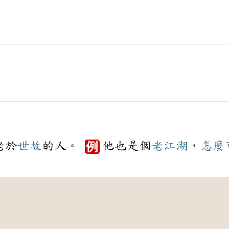
老於
世故
的人。
他也是個
老江湖
，
怎麼
例