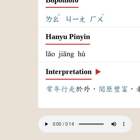
ˇ
ˊ
ㄌㄠ
ㄐㄧㄤ
ㄏㄨ
Hanyu Pinyin
lǎo jiāng hú
Interpretation
▶️
常年
行走
於外，
閱歷
豐富
，