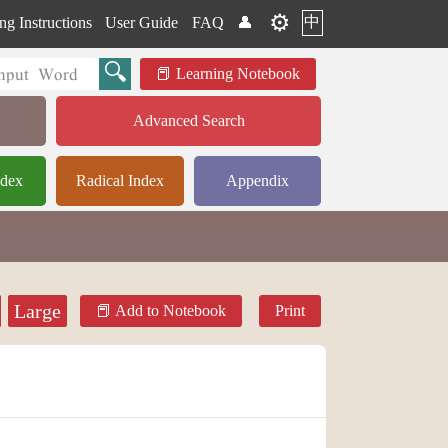
⚙️
中
ng Instructions
User Guide
FAQ
👤
Learning Notebook
Advanced Search
ndex
Radical Index
Appendix
Large
Add to Notebook
Print