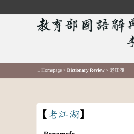
Homepage
>
Dictionary Review
> 老江湖
:::
老
江
湖
Bopomofo