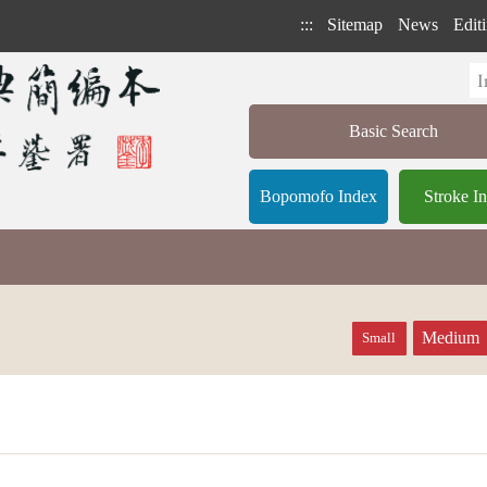
:::
Sitemap
News
Editi
Basic Search
Bopomofo Index
Stroke I
Medium
Small