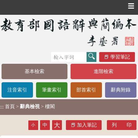
☰
學習筆記
基本檢索
進階檢索
注音索引
筆畫索引
部首索引
辭典附錄
首頁
>
辭典檢視
> 樓閣
:::
大
中
加入筆記
列 印
小