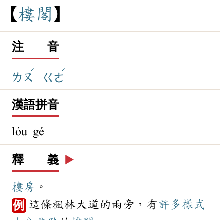
樓
閣
注 音
ˊ
ˊ
ㄌㄡ
ㄍㄜ
漢語拼音
lóu gé
釋 義
▶️
樓房
。
這條楓林大道的兩旁，有
許多
樣式
例