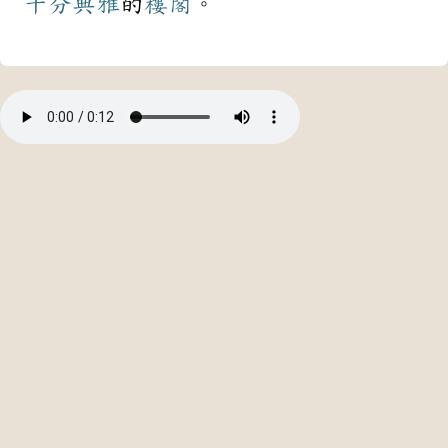
十分
典雅
的
樓閣
。