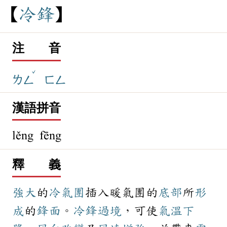
冷
鋒
注 音
ˇ
ㄌㄥ
ㄈㄥ
漢語拼音
lěng fēng
釋 義
強大
的
冷氣團
插入暖氣團的
底部
所
形
成
的
鋒面
。
冷鋒
過境
，可使
氣溫
下