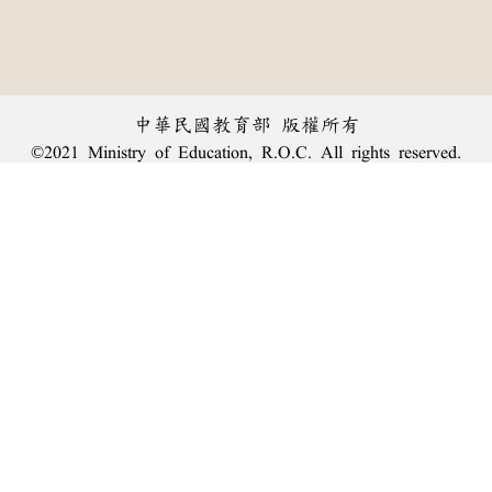
中華民國教育部 版權所有
©2021 Ministry of Education, R.O.C. All rights reserved.
︿
:::
個資法及隱私聲明
|
辭典公眾授權網
|
意見交流
|
網網相連
三峽總院區地址：新北市三峽區三樹路2號、
臺北院區地址：臺北市大安區和平東路一段179號、
回頂端
臺中院區地址：臺中市豐原區師範街67號
電話總機：
(02)7740-7890
、
傳真：(02)7740-7064、
TANet VoIP：9009-7890
線上人數: 1615
累積總人次: 240,039,413