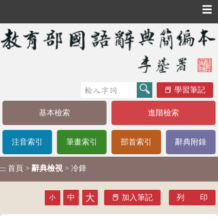
☰
學習筆記
基本檢索
進階檢索
注音索引
筆畫索引
部首索引
辭典附錄
首頁
>
辭典檢視
> 冷鋒
:::
大
中
加入筆記
列 印
小