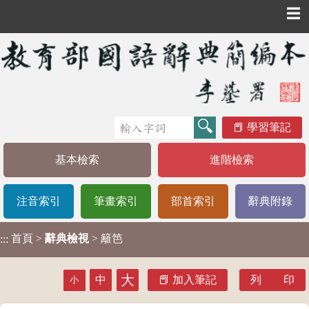
☰
學習筆記
基本檢索
進階檢索
注音索引
筆畫索引
部首索引
辭典附錄
首頁
>
辭典檢視
> 籬笆
:::
大
中
加入筆記
列 印
小