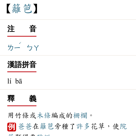
籬
笆
注 音
ˊ
ㄌㄧ
ㄅㄚ
漢語拼音
lí bā
釋 義
用竹條或
木條
編成的
柵欄
。
爸爸
在
籬笆
旁種了
許多
花草，使
院
例