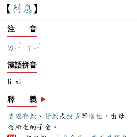
利
息
注 音
ˋ
ˊ
ㄌㄧ
ㄒㄧ
漢語拼音
lì xí
釋 義
▶️
透過
存款
、
貸款
或
投資
等
途徑
，由母
金所生的子金。