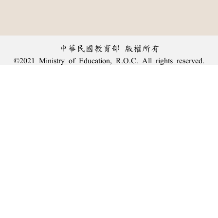
中華民國教育部 版權所有
©2021 Ministry of Education, R.O.C. All rights reserved.
︿
:::
個資法及隱私聲明
|
辭典公眾授權網
|
意見交流
|
網網相連
三峽總院區地址：新北市三峽區三樹路2號、
臺北院區地址：臺北市大安區和平東路一段179號、
回頂端
臺中院區地址：臺中市豐原區師範街67號
電話總機：
(02)7740-7890
、
傳真：(02)7740-7064、
TANet VoIP：9009-7890
線上人數: 2730
累積總人次: 239,840,202