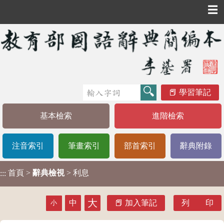
☰
學習筆記
基本檢索
進階檢索
注音索引
筆畫索引
部首索引
辭典附錄
首頁
>
辭典檢視
> 利息
:::
大
中
加入筆記
列 印
小