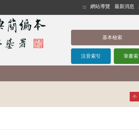
網站導覽
最新消息
:::
基本檢索
注音索引
筆畫索
小