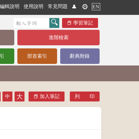
⚙️
編輯說明
使用說明
常見問題
👤
EN
學習筆記
進階檢索
引
部首索引
辭典附錄
大
中
加入筆記
列 印