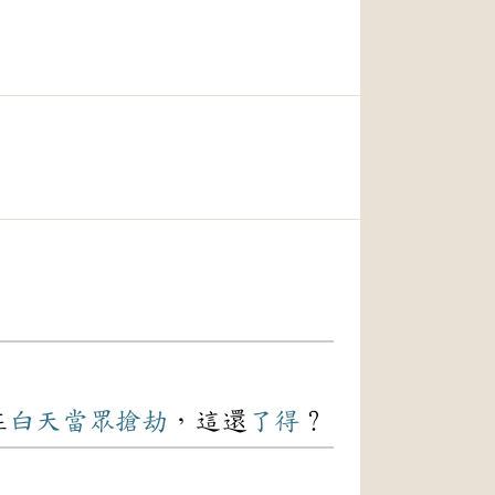
！
在
白天
當眾
搶劫
，這還
了得
？