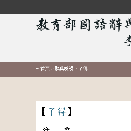
首頁
>
辭典檢視
> 了得
:::
了
得
注 音