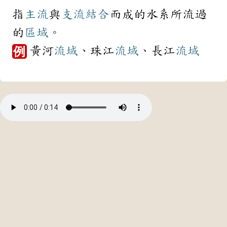
指
主流
與
支流
結合
而成的水系所流過
的
區域
。
黃河
流域
、珠江
流域
、長江
流域
例