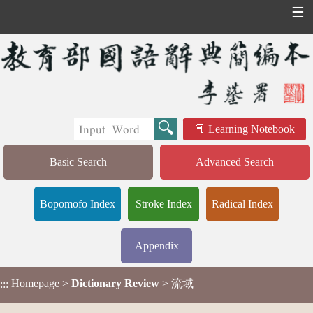
☰
Learning Notebook
Basic Search
Advanced Search
Bopomofo Index
Stroke Index
Radical Index
Appendix
Homepage
>
Dictionary Review
> 流域
:::