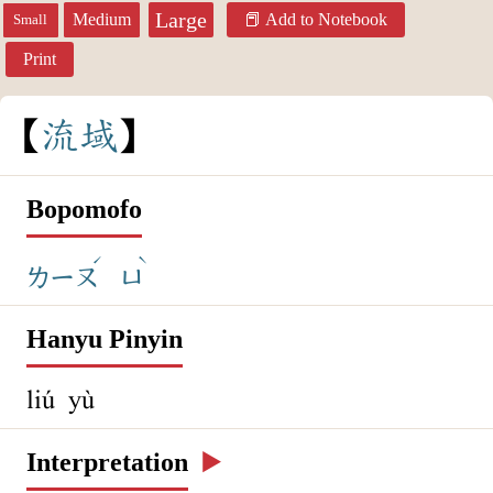
Large
Medium
Add to Notebook
Small
Print
流
域
Bopomofo
ˊ
ˋ
ㄌㄧㄡ
ㄩ
Hanyu Pinyin
liú yù
Interpretation
▶️