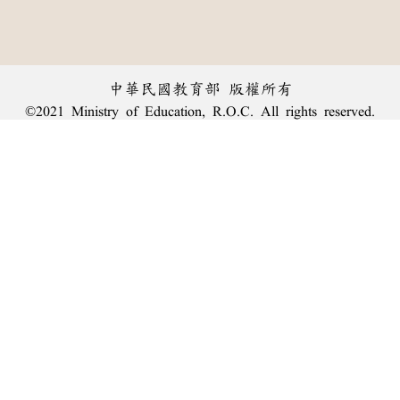
中華民國教育部 版權所有
©2021 Ministry of Education, R.O.C. All rights reserved.
︿
:::
個資法及隱私聲明
|
辭典公眾授權網
|
意見交流
|
網網相連
三峽總院區地址：新北市三峽區三樹路2號、
臺北院區地址：臺北市大安區和平東路一段179號、
回頂端
臺中院區地址：臺中市豐原區師範街67號
電話總機：
(02)7740-7890
、
傳真：(02)7740-7064、
TANet VoIP：9009-7890
線上人數: 2773
累積總人次: 239,981,809