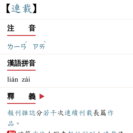
連
載
注 音
ˊ
ˋ
ㄌㄧㄢ
ㄗㄞ
漢語拼音
lián zài
釋 義
▶️
報刊
雜誌
分
若干
次
連續
刊載
長篇
作
品
。