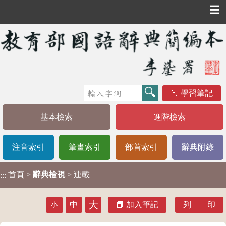
☰
學習筆記
基本檢索
進階檢索
注音索引
筆畫索引
部首索引
辭典附錄
首頁
>
辭典檢視
> 連載
:::
大
中
加入筆記
列 印
小