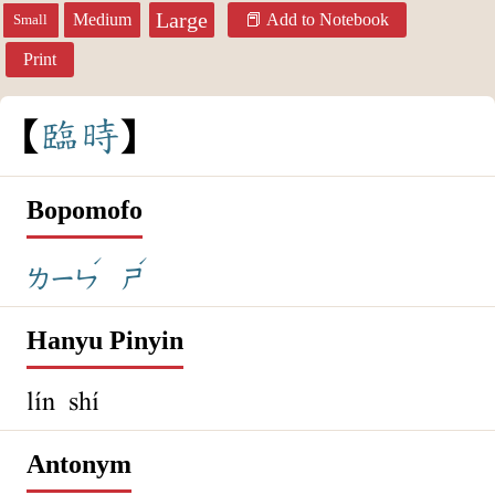
Large
Medium
Add to Notebook
Small
Print
臨
時
Bopomofo
ˊ
ˊ
ㄌㄧㄣ
ㄕ
Hanyu Pinyin
lín shí
Antonym