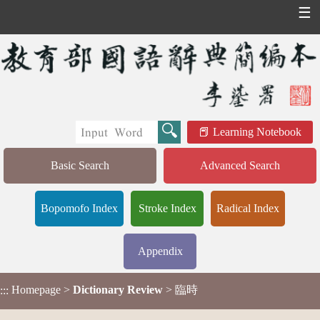
☰
Learning Notebook
Basic Search
Advanced Search
Bopomofo Index
Stroke Index
Radical Index
Appendix
Homepage
>
Dictionary Review
> 臨時
:::