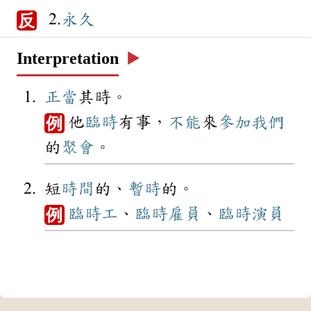
2.
永久
反
Interpretation
▶️
正當
其時。
他
臨時
有事，
不能
來
參加
我們
例
的
聚會
。
短
時間
的、
暫時
的。
臨時工
、
臨時
雇員
、
臨時
演員
例