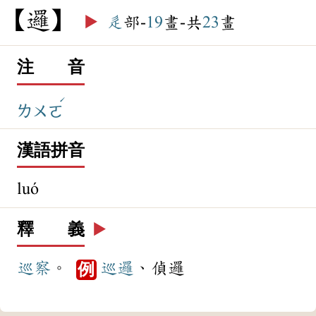
邏
▶️
辵
部-
19
畫-共
23
畫
注 音
ˊ
ㄌㄨㄛ
漢語拼音
luó
釋 義
▶️
巡察
。
巡邏
、偵邏
例