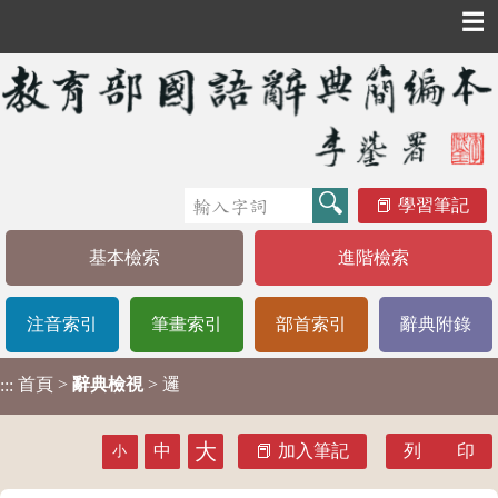
☰
學習筆記
基本檢索
進階檢索
注音索引
筆畫索引
部首索引
辭典附錄
首頁
>
辭典檢視
> 邏
:::
大
中
加入筆記
列 印
小