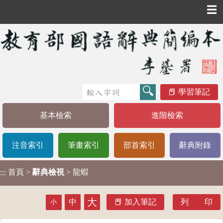
☰
學習筆記
基本檢索
進階檢索
注音索引
筆畫索引
部首索引
辭典附錄
首頁
>
辭典檢視
> 龍蝦
:::
大
中
加入筆記
列 印
小