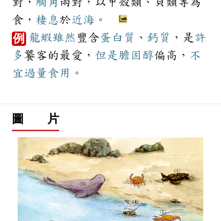
對，
觸角
兩對，以甲殼類、貝類等為
食，
棲息
於
近海
。
龍蝦
雖然
豐含
蛋白質
、
鈣質
，是
許
例
多
饕客的最愛，
但是
膽固醇
偏高，
不
宜
過量
食用
。
圖 片