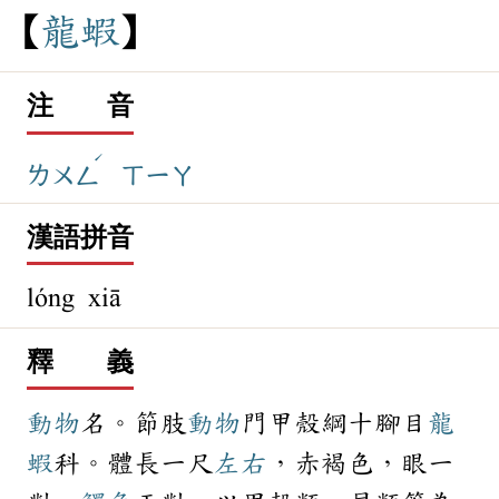
龍
蝦
注 音
ˊ
ㄌㄨㄥ
ㄒㄧㄚ
漢語拼音
lóng xiā
釋 義
動物
名。節肢
動物
門甲殼綱十腳目
龍
蝦
科。體長一尺
左右
，赤褐色，眼一